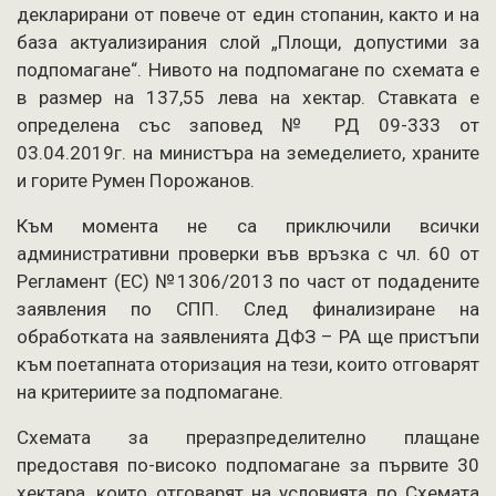
декларирани от повече от един стопанин, както и на
база актуализирания слой „Площи, допустими за
подпомагане“. Нивото на подпомагане по схемата е
в размер на 137,55 лева на хектар. Ставката е
определена със заповед № РД 09-333 от
03.04.2019г. на министъра на земеделието, храните
и горите Румен Порожанов.
Към момента не са приключили всички
административни проверки във връзка с чл. 60 от
Регламент (ЕС) №1306/2013 по част от подадените
заявления по СПП. След финализиране на
обработката на заявленията ДФЗ – РА ще пристъпи
към поетапната оторизация на тези, които отговарят
на критериите за подпомагане.
Схемата за преразпределително плащане
предоставя по-високо подпомагане за първите 30
хектара, които отговарят на условията по Схемата