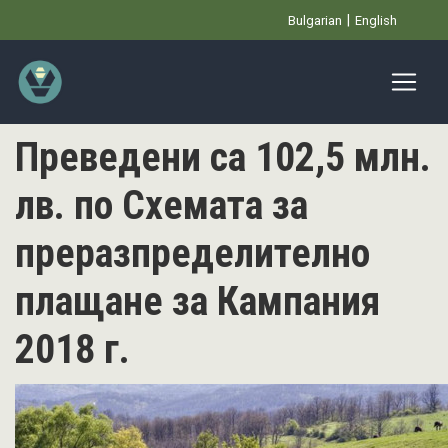
Премини
Bulgarian
English
към
основното
съдържание
Преведени са 102,5 млн.
лв. по Схемата за
преразпределително
плащане за Кампания
2018 г.