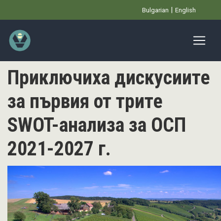
Премини
Bulgarian
English
към
основното
съдържание
Приключиха дискусиите
за първия от трите
SWOT-анализа за ОСП
2021-2027 г.