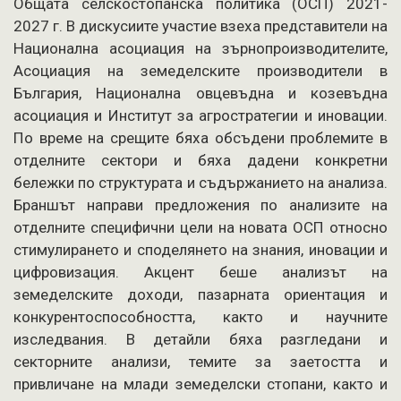
Общата селскостопанска политика (ОСП) 2021-
2027 г. В дискусиите участие взеха представители на
Национална асоциация на зърнопроизводителите,
Асоциация на земеделските производители в
България, Национална овцевъдна и козевъдна
асоциация и Институт за агростратегии и иновации.
По време на срещите бяха обсъдени проблемите в
отделните сектори и бяха дадени конкретни
бележки по структурата и съдържанието на анализа.
Браншът направи предложения по анализите на
отделните специфични цели на новата ОСП относно
стимулирането и споделянето на знания, иновации и
цифровизация. Акцент беше анализът на
земеделските доходи, пазарната ориентация и
конкурентоспособността, както и научните
изследвания. В детайли бяха разгледани и
секторните анализи, темите за заетостта и
привличане на млади земеделски стопани, както и