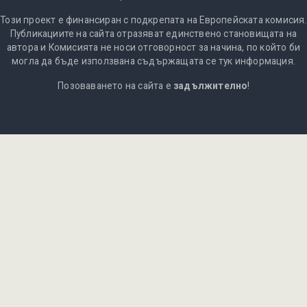
Този проект е финансиран с подкрепата на Европейската комисия.
Публикациите на сайта отразяват единствено становищата на
автора и Комисията не носи отговорност за начина, по който би
могла да бъде използвана съдържащата се тук информация.
Позоваването на сайта е
задължително
!