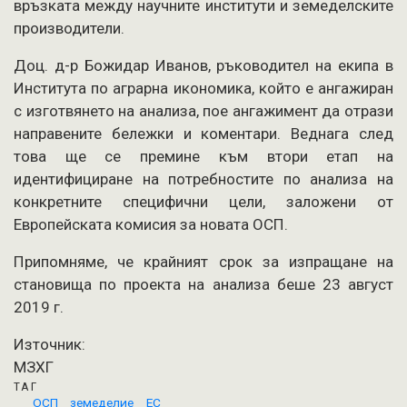
връзката между научните институти и земеделските
производители.
Доц. д-р Божидар Иванов, ръководител на екипа в
Института по аграрна икономика, който е ангажиран
с изготвянето на анализа, пое ангажимент да отрази
направените бележки и коментари. Веднага след
това ще се премине към втори етап на
идентифициране на потребностите по анализа на
конкретните специфични цели, заложени от
Европейската комисия за новата ОСП.
Припомняме, че крайният срок за изпращане на
становища по проекта на анализа беше 23 август
2019 г.
Източник:
МЗХГ
ТАГ
ОСП
земеделие
ЕС