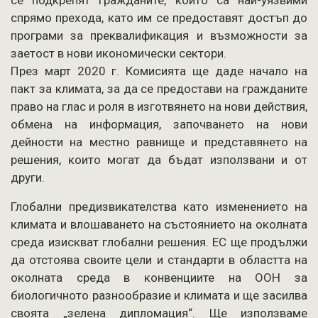
се подкрепят гражданите, които са най-уязвими
спрямо прехода, като им се предоставят достъп до
програми за преквалификация и възможности за
заетост в нови икономически сектори.
През март 2020 г. Комисията ще даде начало на
пакт за климата, за да се предостави на гражданите
право на глас и роля в изготвянето на нови действия,
обмена на информация, започването на нови
дейности на местно равнище и представянето на
решения, които могат да бъдат използвани и от
други.
Глобални предизвикателства като изменението на
климата и влошаването на състоянието на околната
среда изискват глобални решения. ЕС ще продължи
да отстоява своите цели и стандарти в областта на
околната среда в конвенциите на ООН за
биологичното разнообразие и климата и ще засилва
своята „зелена дипломация“. Ще използваме