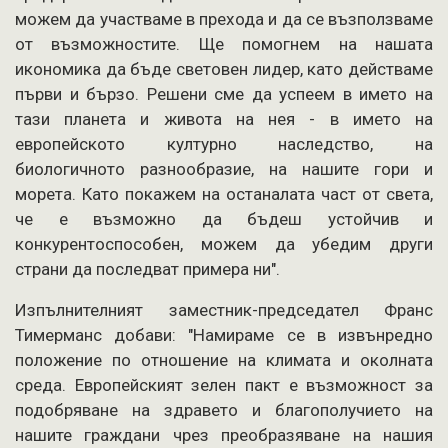
можем да участваме в прехода и да се възползваме
от възможностите. Ще помогнем на нашата
икономика да бъде световен лидер, като действаме
първи и бързо. Решени сме да успеем в името на
тази планета и живота на нея - в името на
европейското културно наследство, на
биологичното разнообразие, на нашите гори и
морета. Като покажем на останалата част от света,
че е възможно да бъдеш устойчив и
конкурентоспособен, можем да убедим други
страни да последват примера ни".
Изпълнителният заместник-председател Франс
Тимерманс добави: "Намираме се в извънредно
положение по отношение на климата и околната
среда. Европейският зелен пакт е възможност за
подобряване на здравето и благополучието на
нашите граждани чрез преобразяване на нашия