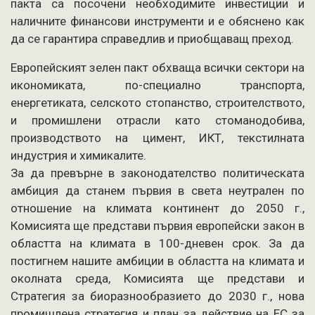
пакта са посочени необходимите инвестиции и
наличните финансови инструменти и е обяснено как
да се гарантира справедлив и приобщаващ преход.
Европейският зелен пакт обхваща всички сектори на
икономиката, по-специално транспорта,
енергетиката, селското стопанство, строителството,
и промишлени отрасли като стоманодобива,
производството на цимент, ИКТ, текстилната
индустрия и химикалите.
За да превърне в законодателство политическата
амбиция да станем първия в света неутрален по
отношение на климата континент до 2050 г.,
Комисията ще представи първия европейски закон в
областта на климата в 100-дневен срок. За да
постигнем нашите амбиции в областта на климата и
околната среда, Комисията ще представи и
Стратегия за биоразнообразието до 2030 г., нова
промишлена стратегия и план за действие на ЕС за