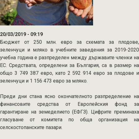
подкрепа
за
плодове
и
20/03/2019 - 09:19
зеленчуци
Бюджет от 250 млн. евро за схемата за плодове,
за
зеленчуци и мляко в учебните заведения за 2019-2020
кампания
учебна година е разпределен между държавите членки на
2018
ЕС. Средствата, определени за България, са в размер на
общо 3 749 387 евро, като 2 592 914 евро за плодове и
зеленчуци и 1 156 473 евро за мляко.
Преди дни стана ясно окончателното разпределение на
финансовите средства от Европейския фонд за
гарантиране на земеделието (ЕФГЗ). Цифрите преминаха
гласуване от комитета по обща организация на
селскостопанските пазари.