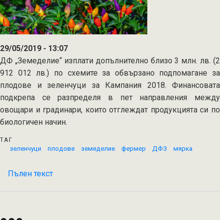
за
съхранение
на
плодове
29/05/2019 - 13:07
и
ДФ „Земеделие“ изплати допълнително близо 3 млн. лв. (2
зеленчуци
912 012 лв.) по схемите за обвързано подпомагане за
за
плодове и зеленчуци за Кампания 2018. Финансовата
2019
подкрепа се разпределя в пет направления между
г.
овощари и градинари, които отглеждат продукцията си по
биологичен начин.
ТАГ
зеленчуци
плодове
земеделие
фермер
ДФЗ
мярка
Пълен текст
на
Още
3
млн.