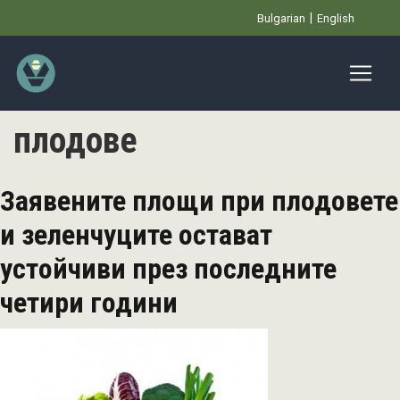
Премини
Bulgarian
English
към
основното
съдържание
плодове
Заявените площи при плодовете
и зеленчуците остават
устойчиви през последните
четири години