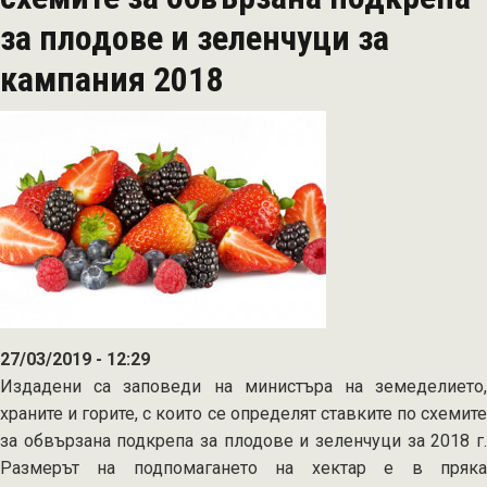
4.1
за плодове и зеленчуци за
и
кампания 2018
4.2
от
ПРСР
27/03/2019 - 12:29
Издадени са заповеди на министъра на земеделието,
храните и горите, с които се определят ставките по схемите
за обвързана подкрепа за плодове и зеленчуци за 2018 г.
Размерът на подпомагането на хектар е в пряка