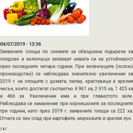
04/07/2019 - 13:36
Заявените площи по схемите за обвързана подкрепа за
плодове и зеленчуци запазват нивата си на устойчивост
през последните четири години. При зеленчуците (полско
производство) се наблюдава значително увеличение за
2019 г. на площите с домати, пипер, краставици и зрелия
чесън, които достигат съответно 4 961 ха, 2 915 ха, 1 425 ха
и 466 ха. Увеличение има и при главестото зеле.
Наблюдава се намаление при корнишоните за последните
три години, като през 2019 г. заявените площи са 222 ха.
Отчита се лек спад при картофите, морковите и зрелия лук.
ТАГ