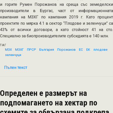
и горите Румен Порожанов на среща със земеделски
производители в Бургас, част от информационната
кампания на МЗХГ по кампания 2019 г. Като процент
проектите по мярка 4.1 в сектор “Плодове и зеленчуци” са
43% от всички договори, а като стойност 41 на сто.
Специално за биопроизводителите субсидията е 140 млн.
ТАГ
МЗХ
МЗХГ
ПРСР
България
Порожанов
ЕС
ЕК
плодове
зеленчуци
Пълен текст
на
900
млн.
лв.
Определен е размерът на
получават
проектите
подпомагането на хектар по
по
схемите за обвързана подкрепа
мерки