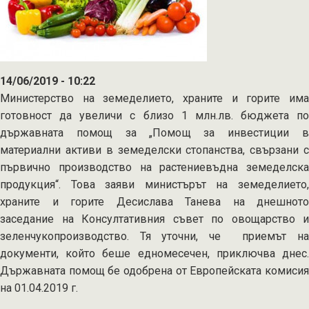
14/06/2019 - 10:22
Министерство на земеделието, храните и горите има
готовност да увеличи с близо 1 млн.лв. бюджета по
държавната помощ за „Помощ за инвестиции в
материални активи в земеделски стопанства, свързани с
първично производство на растениевъдна земеделска
продукция“. Това заяви министърът на земеделието,
храните и горите Десислава Танева на днешното
заседание на Консултативния съвет по овощарство и
зеленчукопроизводство. Тя уточни, че приемът на
документи, който беше едномесечен, приключва днес.
Държавната помощ бе одобрена от Европейската комисия
на 01.04.2019 г.