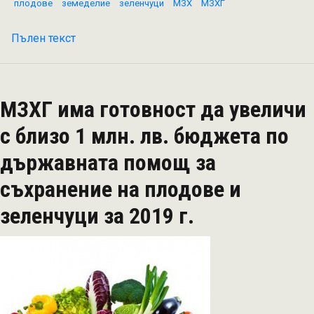
плодове
земеделие
зеленчуци
МЗХ
МЗХГ
Пълен текст
на
Заявените
площи
при
МЗХГ има готовност да увеличи
плодовете
и
с близо 1 млн. лв. бюджета по
зеленчуците
държавната помощ за
остават
устойчиви
съхранение на плодове и
през
зеленчуци за 2019 г.
последните
четири
години