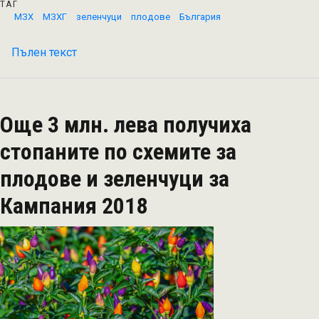
ТАГ
МЗХ
МЗХГ
зеленчуци
плодове
България
Пълен текст
на
МЗХГ
има
готовност
Още 3 млн. лева получиха
да
увеличи
стопаните по схемите за
с
плодове и зеленчуци за
близо
1
Кампания 2018
млн.
лв.
бюджета
по
държавната
помощ