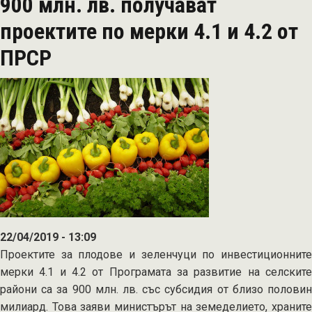
900 млн. лв. получават
лева
получиха
проектите по мерки 4.1 и 4.2 от
стопаните
ПРСР
по
схемите
за
плодове
и
зеленчуци
за
Кампания
2018
22/04/2019 - 13:09
Проектите за плодове и зеленчуци по инвестиционните
мерки 4.1 и 4.2 от Програмата за развитие на селските
райони са за 900 млн. лв. със субсидия от близо половин
милиард. Това заяви министърът на земеделието, храните