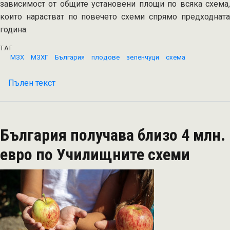
зависимост от общите установени площи по всяка схема,
които нарастват по повечето схеми спрямо предходната
година.
ТАГ
МЗХ
МЗХГ
България
плодове
зеленчуци
схема
Пълен текст
на
Определен
е
размерът
България получава близо 4 млн.
на
подпомагането
евро по Училищните схеми
на
хектар
по
схемите
за
обвързана