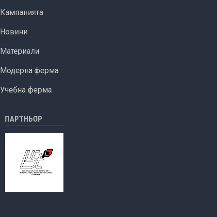
за
Кампанията
щети
от
Новини
растителна
защита
Материали
Модерна ферма
Учебна ферма
ПАРТНЬОР