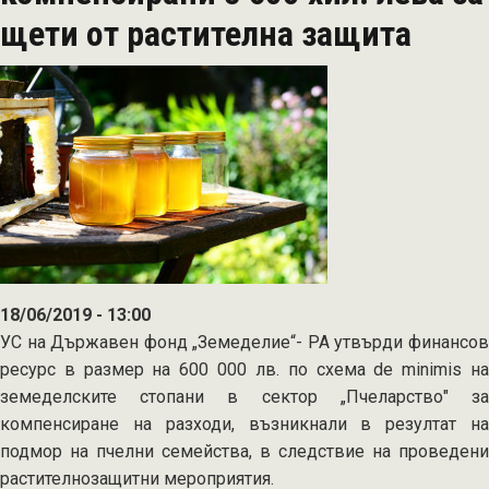
по
щети от растителна защита
de
minimis
18/06/2019 - 13:00
УС на Държавен фонд „Земеделие“- РА утвърди финансов
ресурс в размер на 600 000 лв. по схема de minimis на
земеделските стопани в сектор „Пчеларство" за
компенсиране на разходи, възникнали в резултат на
подмор на пчелни семейства, в следствие на проведени
растителнозащитни мероприятия.