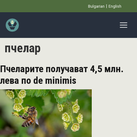
Премини
Bulgarian
English
към
основното
съдържание
пчелар
Пчеларите получават 4,5 млн.
лева по de minimis