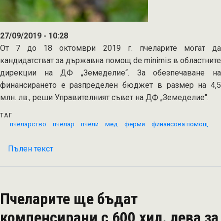
27/09/2019 - 10:28
От 7 до 18 октомври 2019 г. пчеларите могат да
кандидатстват за държавна помощ de minimis в областните
дирекции на ДФ „Земеделие“. За обезпечаване на
финансирането е разпределен бюджет в размер на 4,5
млн. лв., реши Управителният съвет на ДФ „Земеделие".
ТАГ
пчеларство
пчелар
пчели
мед
ферми
финансова помощ
Пълен текст
на
Пчеларите
получават
4,5
Пчеларите ще бъдат
млн.
лева
компенсирани с 600 хил. лева за