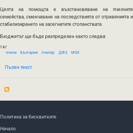
Целта на помощта е възстановяване на пчелните
семейства, смекчаване на последствията от отравянията и
стабилизирането на засегнатите стопанствата.
Бюджетът ще бъде разпределен както следва:
ТАГ
пчели
България
пчелар
ДФЗ
МЗХ
Пълен текст
на
Пчеларите
ще
бъдат
компенсирани
с
600
FOOTER MENU
Политика за бисквитките
хил.
ОСНОВНА НАВИГАЦИЯ
лева
Начало