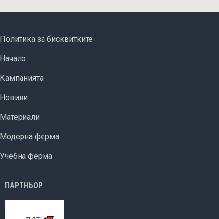
отглеждат
зеленчуци
в
FOOTER MENU
Политика за бисквитките
междублоковите
ОСНОВНА НАВИГАЦИЯ
пространства
Начало
Кампанията
Новини
Материали
Модерна ферма
Учебна ферма
ПАРТНЬОР