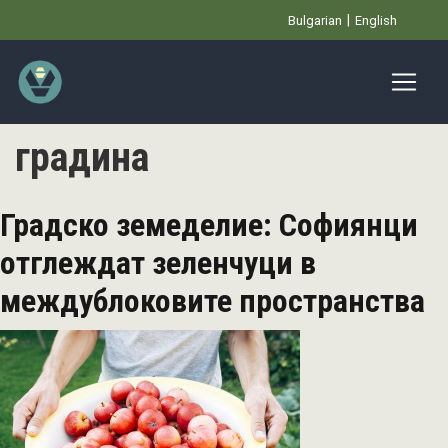
Премини
Bulgarian
English
към
основното
съдържание
градина
Градско земеделие: Софиянци
отглеждат зеленчуци в
междублоковите пространства