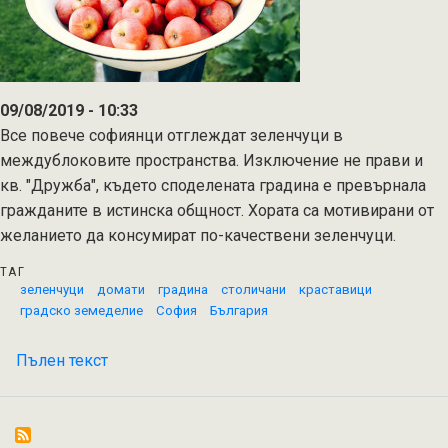
09/08/2019 - 10:33
Все повече софиянци отглеждат зеленчуци в
междублоковите пространства. Изключение не прави и
кв. "Дружба", където споделената градина е превърнала
гражданите в истинска общност. Хората са мотивирани от
желанието да консумират по-качествени зеленчуци.
ТАГ
зеленчуци
домати
градина
столичани
краставици
градско земеделие
София
България
Пълен текст
на
Градско
земеделие:
Софиянци