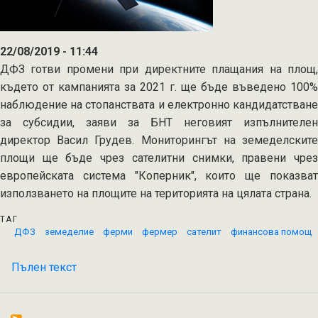
22/08/2019 - 11:44
ДФЗ готви промени при директните плащания на площ,
където от кампанията за 2021 г. ще бъде въведено 100%
наблюдение на стопанствата и електронно кандидатстване
за субсидии, заяви за БНТ неговият изпълнителен
директор Васил Грудев. Мониторингът на земеделските
площи ще бъде чрез сателитни снимки, правени чрез
европейската система "Коперник", които ще показват
използването на площите на територията на цялата страна.
ТАГ
ДФЗ
земеделие
ферми
фермер
сателит
финансова помощ
Пълен текст
на
ДФЗ
ще