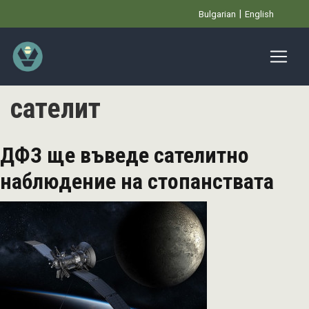
Премини
Bulgarian
English
към
основното
съдържание
сателит
ДФЗ ще въведе сателитно
наблюдение на стопанствата