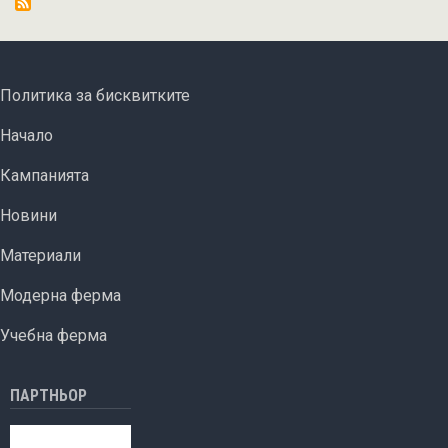
въведе
сателитно
наблюдение
на
FOOTER MENU
Политика за бисквитките
стопанствата
ОСНОВНА НАВИГАЦИЯ
Начало
Кампанията
Новини
Материали
Модерна ферма
Учебна ферма
ПАРТНЬОР