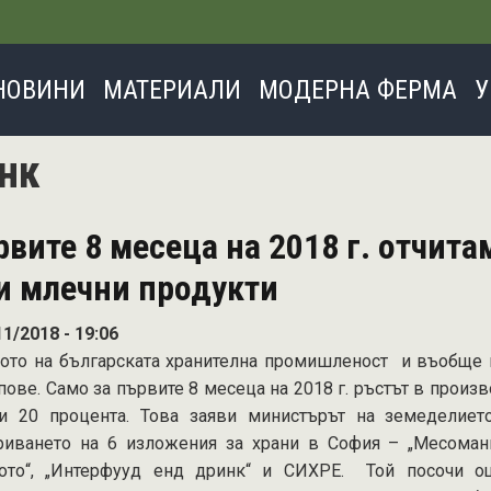
Премини
към
основното
НОВИНИ
МАТЕРИАЛИ
МОДЕРНА ФЕРМА
У
съдържание
нк
вите 8 месеца на 2018 г. отчита
и млечни продукти
11/2018 - 19:06
ото на българската хранителна промишленост и въобще 
пове. Само за първите 8 месеца на 2018 г. ръстът в произ
и 20 процента. Това заяви министърът на земеделиет
риването на 6 изложения за храни в София – „Месомания
ото“, „Интерфууд енд дринк“ и СИХРЕ. Той посочи ощ