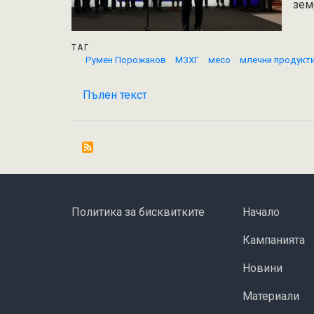
зем
ТАГ
Румен Порожанов
МЗХГ
месо
млечни продукт
Пълен текст
на
Румен
Порожанов:
За
първите
8
месеца
FOOTER MENU
ОСНОВНА НАВ
Политика за бисквитките
Начало
на
2018
Кампанията
г.
Новини
отчитаме
между
Материали
10