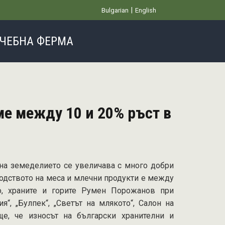
Bulgarian
English
ЧЕБНА ФЕРМА
ме между 10 и 20% ръст в
на земеделието се увеличава с много добри
водството на меса и млечни продукти е между
о, храните и горите Румен Порожанов при
“, „Булпек“, „Светът на млякото“, Салон на
е, че износът на български хранителни и