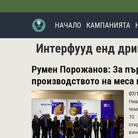
Основна навигация
НАЧАЛО
КАМПАНИЯТА
Интерфууд енд дри
Румен Порожанов: За пър
производството на меса 
07/
Нив
тем
10 
отк
вин