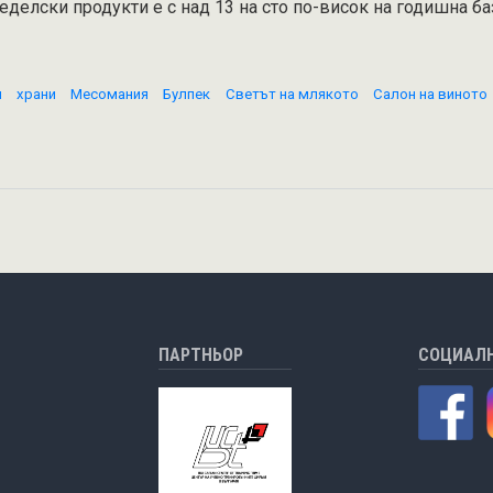
еделски продукти е с над 13 на сто по-висок на годишна ба
и
храни
Месомания
Булпек
Светът на млякото
Салон на виното
ИГАЦИЯ
ПАРТНЬОР
СОЦИАЛ