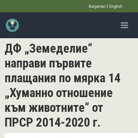
Премини
Bulgarian
English
към
основното
съдържание
ДФ „Земеделие“
направи първите
плащания по мярка 14
„Хуманно отношение
към животните“ от
ПРСР 2014-2020 г.