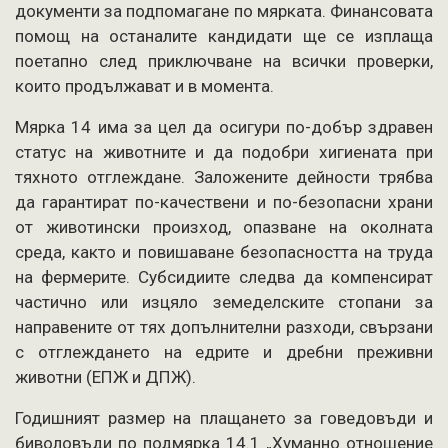
документи за подпомагане по мярката. Финансовата
помощ на останалите кандидати ще се изплаща
поетапно след приключване на всички проверки,
които продължават и в момента.
Мярка 14 има за цел да осигури по-добър здравен
статус на животните и да подобри хигиената при
тяхното отглеждане. Заложените дейности трябва
да гарантират по-качествени и по-безопасни храни
от животински произход, опазване на околната
среда, както и повишаване безопасността на труда
на фермерите. Субсидиите следва да компенсират
частично или изцяло земеделските стопани за
направените от тях допълнителни разходи, свързани
с отглеждането на едрите и дребни преживни
животни (ЕПЖ и ДПЖ).
Годишният размер на плащането за говедовъди и
биволовъди по подмярка 14.1 „Хуманно отношение