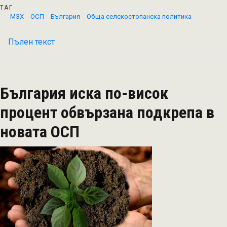
ТАГ
МЗХ
ОСП
България
Обща селскостопанска политика
Пълен текст
на
България
иска
да
България иска по-висок
се
запази
процент обвързана подкрепа в
ежегодното
новата ОСП
подпомагане
на
земеделските
стопани
в
рамките
на
бъдещата