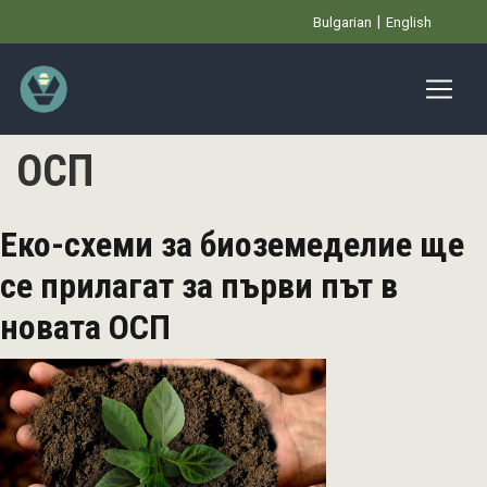
Премини
Bulgarian
English
към
основното
съдържание
ОСП
Еко-схеми за биоземеделие ще
се прилагат за първи път в
новата ОСП