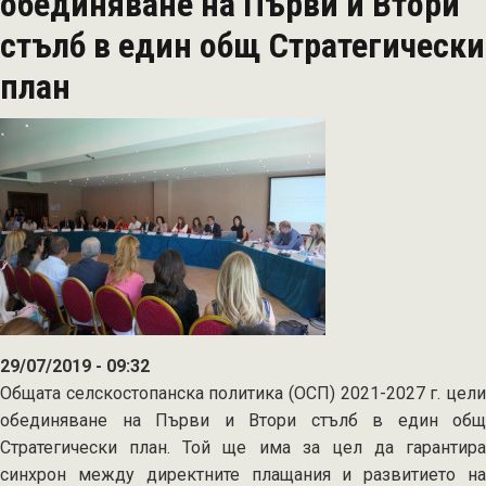
обединяване на Първи и Втори
трите
стълб в един общ Стратегически
SWOT-
анализа
план
за
ОСП
2021-
2027
г.
29/07/2019 - 09:32
Общата селскостопанска политика (ОСП) 2021-2027 г. цели
обединяване на Първи и Втори стълб в един общ
Стратегически план. Той ще има за цел да гарантира
синхрон между директните плащания и развитието на