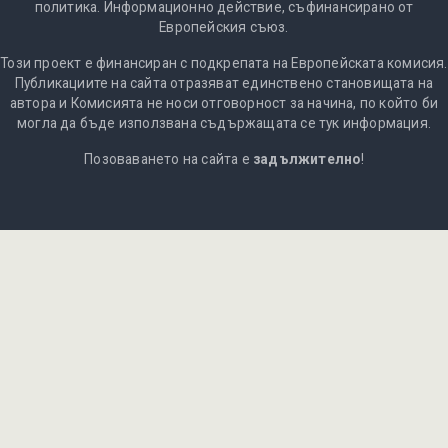
политика. Информационно действие, съфинансирано от
Европейския съюз.
Този проект е финансиран с подкрепата на Европейската комисия.
Публикациите на сайта отразяват единствено становищата на
автора и Комисията не носи отговорност за начина, по който би
могла да бъде използвана съдържащата се тук информация.
Позоваването на сайта е
задължително
!