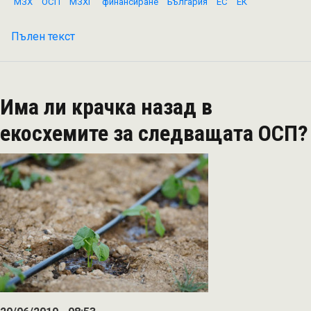
МЗХ
ОСП
МЗХГ
финансиране
България
ЕС
ЕК
Пълен текст
на
Министър
Танева:
Координационна
Има ли крачка назад в
група
в
екосхемите за следващата ОСП?
МЗХГ
ще
комуникира
с
бранша
процеса
по
договаряне
на
новата