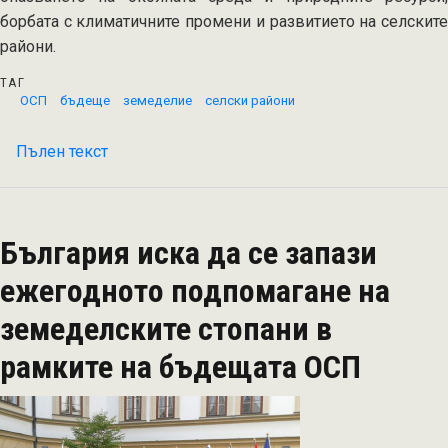
борбата с климатичните промени и развитието на селските
райони.
ТАГ
ОСП
бъдеще
земеделие
селски райони
Пълен текст
на
Бъдещата
ОСП
залага
България иска да се запази
много
на
ежегодното подпомагане на
стимулиране
земеделските стопани в
обмена
на
рамките на бъдещата ОСП
знания