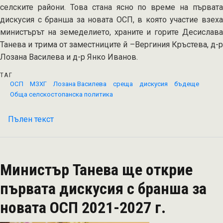
селските райони. Това стана ясно по време на първата
дискусия с бранша за новата ОСП, в която участие взеха
министърът на земеделието, храните и горите Десислава
Танева и трима от заместниците й –Вергиния Кръстева, д-р
Лозана Василева и д-р Янко Иванов.
ТАГ
ОСП
МЗХГ
Лозана Василева
среща
дискусия
бъдеще
Обща селскостопанска политика
Пълен текст
на
ОСП
2021-
2027
Министър Танева ще открие
г.
цели
първата дискусия с бранша за
обединяване
новата ОСП 2021-2027 г.
на
Първи