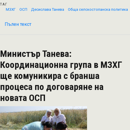
ТАГ
МЗХГ
ОСП
Десислава Танева
Обща селскостопанска политика
Пълен текст
на
Министър
Танева
ще
Министър Танева:
открие
първата
Координационна група в МЗХГ
дискусия
ще комуникира с бранша
с
бранша
процеса по договаряне на
за
новата ОСП
новата
ОСП
2021-
2027
г.