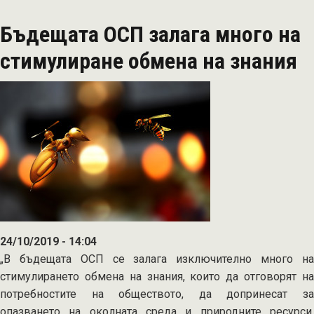
домакин
Бъдещата ОСП залага много на
на
първата
стимулиране обмена на знания
международна
работна
среща
по
новия
модел
на
планиране
в
ОСП
24/10/2019 - 14:04
„В бъдещата ОСП се залага изключително много на
стимулирането обмена на знания, които да отговорят на
потребностите на обществото, да допринесат за
опазването на околната среда и природните ресурси,