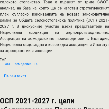
селското стопанство. Това е първият от трите SWOT-
анализа, на база на които ще се изготви стратегическият
план, съгласно изискванията на новата законодателна
рамка за Общата селскостопанска политика (ОСП) 2021-
2027 г. В дискусиите участие взеха представители на
Национална асоциация на зърнопроизводителите,
Асоциация на земеделските производители в България,
Национална овцевъдна и козевъдна асоциация и Институт
за агростратегии и иновации.
ТАГ
ОСП
земеделие
ЕС
Пълен текст
на
Приключиха
дискусиите
за
ОСП 2021-2027 г. цели
първия
от