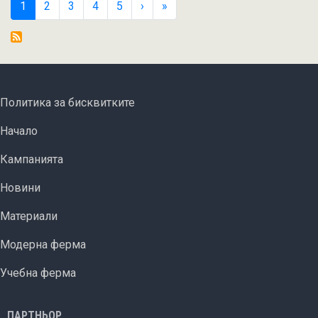
Pagination
Current
1
Страница
2
Страница
3
Страница
4
Страница
5
›
››
»
Последна »
назад
page
в
екосхемите
за
следващата
FOOTER MENU
Политика за бисквитките
ОСП?
ОСНОВНА НАВИГАЦИЯ
Начало
Кампанията
Новини
Материали
Модерна ферма
Учебна ферма
ПАРТНЬОР