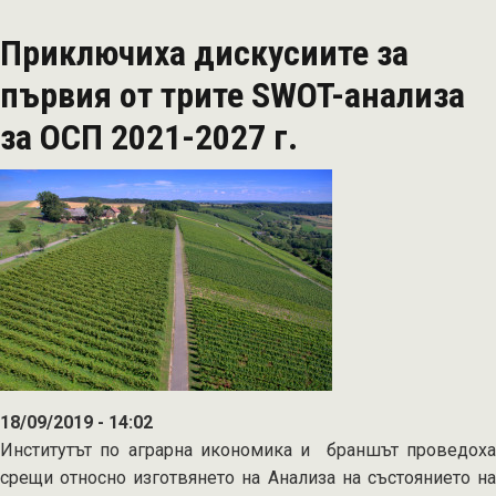
по-
Приключиха дискусиите за
висок
процент
първия от трите SWOT-анализа
обвързана
за ОСП 2021-2027 г.
подкрепа
в
новата
ОСП
18/09/2019 - 14:02
Институтът по аграрна икономика и браншът проведоха
срещи относно изготвянето на Анализа на състоянието на