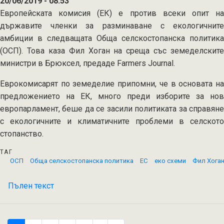
20/06/2019 - 08:53
ОСП
Европейската комисия (ЕК) е против всеки опит на
държавите членки за разминаване с екологичните
амбиции в следващата Обща селскостопанска политика
(ОСП). Това каза Фил Хоган на среща със земеделските
министри в Брюксел, предаде Farmers Journal.
Еврокомисарят по земеделие припомни, че в основата на
предложението на ЕК, много преди изборите за нов
европарламент, беше да се засили политиката за справяне
с екологичните и климатичните проблеми в селското
стопанство.
ТАГ
ОСП
Обща селскостопанска политика
ЕС
еко схеми
Фил Хога
Пълен текст
на
Има
ли
крачка