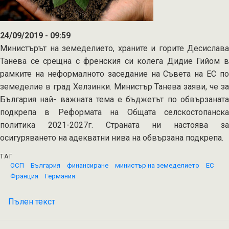
ОСП
24/09/2019 - 09:59
Министърът на земеделието, храните и горите Десислава
Танева се срещна с френския си колега Дидие Гийом в
рамките на неформалното заседание на Съвета на ЕС по
земеделие в град Хелзинки. Министър Танева заяви, че за
България най- важната тема е бъджетът по обвързаната
подкрепа в Реформата на Общата селскостопанска
политика 2021-2027г. Страната ни настоява за
осигуряването на адекватни нива на обвързана подкрепа.
ТАГ
ОСП
България
финансиране
министър на земеделието
ЕС
Франция
Германия
Пълен текст
на
България
иска