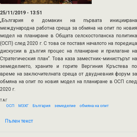
25/11/2019 - 13:51
„България е домакин на първата инициирана
международна работна среща за обмяна на опит по новия
модел на планиране в Общата селскостопанска политика
(ОСП) след 2020 г. С това се поставя началото на поредица
дискусии в дългия процес на планиране и прилагане на
Стратегическия план“. Това каза заместник-министърът на
земеделието, храните и горите Вергиния Кръстева по
време на заключителната среща от двудневния форум за
обмяна на опит по новия модел на планиране в ОСП след
2020 г.
ТАГ
ОСП
МЗХГ
България
земеделие
обмяна на опит
Пълен текст
на
България
е