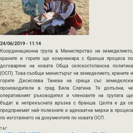
24/06/2019 - 11:14
Координационна група в Министерство на земеделието,
храните и горите ще комуникира с бранша процеса по
договаряне на новата Обща селскостопанска политика
(ОСП). Това съобщи министърът на земеделието, храните и
горите Десислава Танева на среща със земеделски
производители в град Бяла Слатина. Тя допълни, че
оперативният ръководител и членовете на групата ще
бъдат в непрекъсната връзка с бранша. Целта е да се
предприемат най-полезните и адекватни мерки в процеса
по изготвянето на документите по новата ОСП.
ТАГ