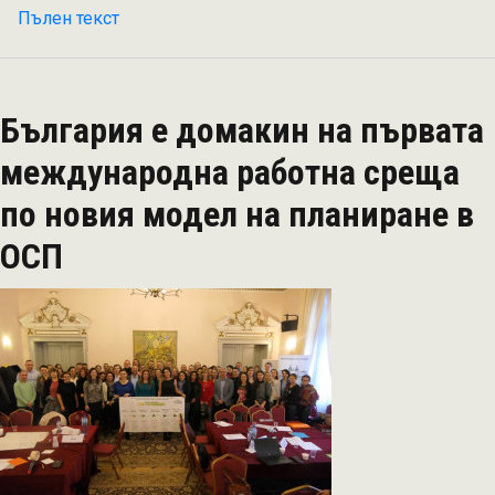
Пълен текст
на
Еко-
схеми
за
България е домакин на първата
биоземеделие
ще
международна работна среща
се
по новия модел на планиране в
прилагат
за
ОСП
първи
път
в
новата
ОСП