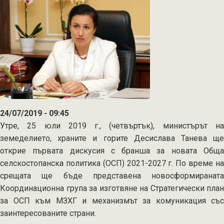
и
Втори
стълб
в
един
общ
Стратегически
план
24/07/2019 - 09:45
Утре, 25 юли 2019 г., (четвъртък), министърът на
земеделието, храните и горите Десислава Танева ще
открие първата дискусия с бранша за новата Обща
селскостопанска политика (ОСП) 2021-2027 г. По време на
срещата ще бъде представена новосформираната
Координационна група за изготвяне на Стратегически план
за ОСП към МЗХГ и механизмът за комуникация със
заинтересованите страни.