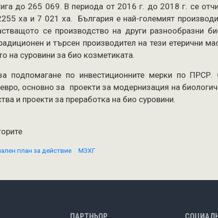
тига до 265 069. В периода от 2016 г. до 2018 г. се отч
 2255 ха и 7 021 ха. България е най-големият производ
растващото се производство на други разнообразни би
радиционен и търсен производител на тези етерични ма
о на суровини за био козметиката.
за подпомагане по инвестиционните мерки по ПРСР.
 евро, основно за проекти за модернизация на биологич
тва и проекти за преработка на био суровини.
горите
ален план за действие
МЗХГ
ИГАЦИЯ
ПАРТНЬОР
СОЦИАЛ