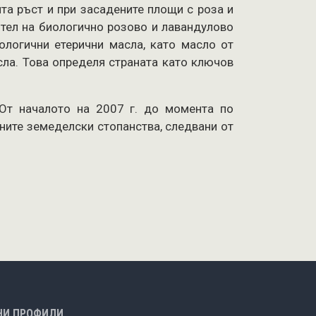
ита ръст и при засадените площи с роза и
ител на биологично розово и лавандулово
ологични етерични масла, като масло от
сла. Това определя страната като ключов
 От началото на 2007 г. до момента по
ните земеделски стопанства, следвани от
НИ ПРОФИЛИ