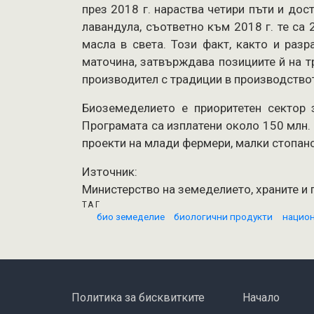
през 2018 г. нараства четири пъти и дос
лавандула, съответно към 2018 г. те са
масла в света. Този факт, както и раз
маточина, затвърждава позициите й на т
производител с традиции в производствот
Биоземеделието е приоритетен сектор 
Програмата са изплатени около 150 млн.
проекти на млади фермери, малки стопанс
Източник:
Министерство на земеделието, храните и 
ТАГ
био земеделие
биологични продукти
национ
FOOTER MENU
ОСНОВНА НАВ
Политика за бисквитките
Начало