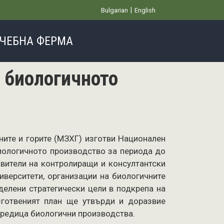
Bulgarian
English
ЧЕБНА ФЕРМА
а биологичното
ните и горите (МЗХГ) изготви Национален
биологичното производство за периода до
вители на контролиращи и консултантски
ниверситети, организации на биологичните
делени стратегически цели в подкрепа на
зготвеният план ще утвърди и доразвие
 редица биологични производства.