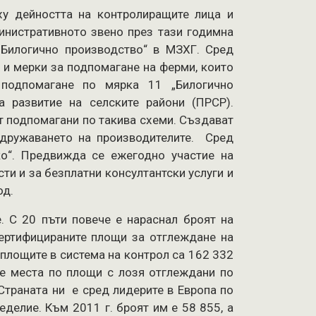
ху дейността на контролиращите лица и
инистративното звено през тази годимна
Билогично производство“ в МЗХГ. Сред
 и мерки за подпомагане на ферми, които
 подпомагане по мярка 11 „Билогично
 развитие на селските райони (ПРСР).
т подпомагани по такива схеми. Създават
сдружаването на производителите. Сред
о“. Предвижда се ежегодно участие на
ти и за безплатни консултантски услуги и
од.
. С 20 пъти повече е нараснал броят на
 Сертифицираните площи за отглеждане на
 площите в система на контрол са 162 332
ите места по площи с лозя отглеждани по
Страната ни е сред лидерите в Европа по
делие. Към 2011 г. броят им е 58 855, а