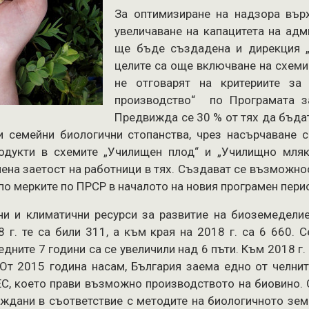
За оптимизиране на надзора вър
увеличаване на капацитета на адм
ще бъде създадена и дирекция „
целите са още включване на схеми
не отговарят на критериите за
производство“ по Програмата за
Предвижда се 30 % от тях да бъда
 и семейни биологични стопанства, чрез насърчаване 
одукти в схемите „Училищен плод“ и „Училищно мляк
ена заетост на работници в тях. Създават се възможнос
о мерките по ПРСР в началото на новия програмен пери
и и климатични ресурси за развитие на биоземеделие
 г. те са били 311, а към края на 2018 г. са 6 660.
едните 7 години са се увеличили над 6 пъти. Към 2018 г.
. От 2015 година насам, България заема едно от челн
С, което прави възможно производството на биовино. 
ждани в съответствие с методите на биологичното земе