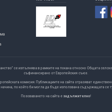
ма
а
анство” се изпълнява в рамките на покана относно Общата селск
съфинансирано от Европейския съюз.
вропейската комисия. Публикациите на сайта отразяват единствен
 начина, по който би могла да бъде използвана съдържащата се 
Позоваването на сайта е
задължително
!