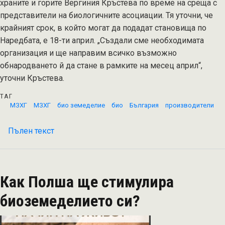
храните и горите Вергиния Кръстева по време на среща с
представители на биологичните асоциации. Тя уточни, че
крайният срок, в който могат да подадат становища по
Наредбата, е 18-ти април. „Създали сме необходимата
организация и ще направим всичко възможно
обнародването й да стане в рамките на месец април“,
уточни Кръстева.
ТАГ
МЗХГ
МЗХГ
био земеделие
био
България
производители
Пълен текст
на
Правят
се
промени
Как Полша ще стимулира
в
Наредба
биоземеделието си?
№5
по