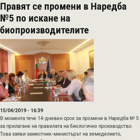
Правят се промени в Наредба
план
за
№5 по искане на
развитие
биопроизводителите
на
биологичното
производство
до
2027
г.
15/04/2019 - 16:39
В момента тече 14-дневен срок за промени в Наредба № 5
за прилагане на правилата на биологично производство.
Това заяви заместник-министърът на земеделието,