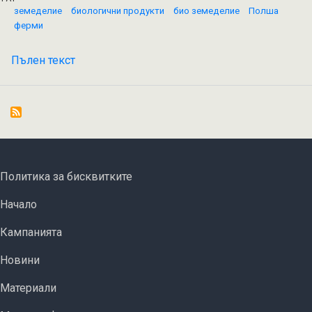
земеделие
биологични продукти
био земеделие
Полша
ферми
Пълен текст
на
Как
Полша
ще
стимулира
биоземеделието
си?
FOOTER MENU
Политика за бисквитките
ОСНОВНА НАВИГАЦИЯ
Начало
Кампанията
Новини
Материали