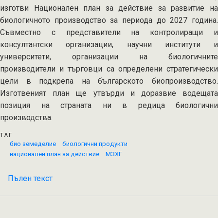
изготви Национален план за действие за развитие на
биологичното производство за периода до 2027 година.
Съвместно с представители на контролиращи и
консултантски организации, научни институти и
университети, организации на биологичните
производители и търговци са определени стратегически
цели в подкрепа на българското биопроизводство.
Изготвеният план ще утвърди и доразвие водещата
позиция на страната ни в редица биологични
производства.
ТАГ
био земеделие
биологични продукти
национален план за действие
МЗХГ
Пълен текст
на
МЗХГ
изготви
Национален