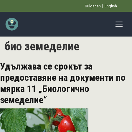
Премини
Bulgarian
English
към
основното
съдържание
био земеделие
Удължава се срокът за
предоставяне на документи по
мярка 11 „Биологично
земеделие“