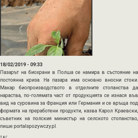
искане
на
биопроизводителите
18/02/2019 - 09:33
Пазарът на биохрани в Полша се намира в състояние на
постоянна криза. На пазара има основно вносни стоки.
Макар биопроизводството в отделните стопанства да
нараства, по-голямата част от продукцията се изнася във
вид на суровина за Франция или Германия и се връща под
формата на преработени продукти, казва Карол Краевски,
съветник на полския министър на селското стопанство,
пише portalspozywczy.pl.
ТАГ