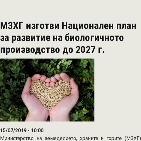
Удължава
се
срокът
МЗХГ изготви Национален план
за
предоставяне
за развитие на биологичното
на
производство до 2027 г.
документи
по
мярка
11
„Биологично
земеделие“
15/07/2019 - 10:00
Министерство на земеделието, храните и горите (МЗХГ)