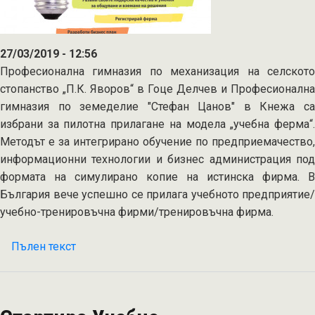
27/03/2019 - 12:56
Професионална гимназия по механизация на селското
стопанство „П.К. Яворов“ в Гоце Делчев и Професионална
гимназия по земеделие "Стефан Цанов" в Кнежа са
избрани за пилотна прилагане на модела „учебна ферма“.
Методът е за интегрирано обучение по предприемачество,
информационни технологии и бизнес администрация под
формата на симулирано копие на истинска фирма. В
България вече успешно се прилага учебното предприятие/
учебно-тренировъчна фирми/тренировъчна фирма.
Пълен текст
на
Учебно-
тренировъчните
ферми