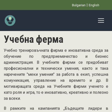
Премини
Bulgarian
English
към
основното
съдържание
Учебна ферма
Учебно тренировъчната фирма е иновативна среда за
обучение по предприемачество и бизнес
администрация. В учебните фирми се придобиват
професионални и технически умения, както и така
наречените "меки умения" за работа в екип, успешна
комуникация, управление на времето и др. В
мотивиращата среда на Учебните фирми ученето е
като роля и игра, то е иновативно, креативно и полезно
за всеки.
В рамките на кампанията „Бъдещите лидери в