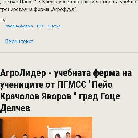
„Стефан Цанов“ в Кнежа успешно развиват своята учебно-
тренировъчна ферма „Агрофууд“.
ТАГ
учебна ферма
ПГЗ
Кнежа
Пълен текст
на
Агрофууд
–
първата
АгроЛидер - учебната ферма на
учебна
ферма
учениците от ПГМСС "Пейо
на
Крачолов Яворов " град Гоце
учениците
от
Делчев
ПГЗ
„Стефан
Цанов“