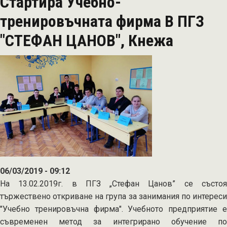
Стартира Учебно-
започнаха
своята
тренировъчната фирма В ПГЗ
дейност
"СТЕФАН ЦАНОВ", Кнежа
в
училищата
в
Гоце
Делчев
и
Кнежа
06/03/2019 - 09:12
На 13.02.2019г. в ПГЗ „Стефан Цанов” се състоя
тържествено откриване на група за занимания по интереси
"Учебно тренировъчна фирма". Учебното предприятие е
съвременен метод за интегрирано обучение по