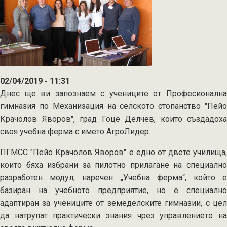
02/04/2019 - 11:31
Днес ще ви запознаем с учениците от Професионална
гимназия по Механизация на селското стопанство "Пейо
Крачолов Яворов", град Гоце Делчев, които създадоха
своя учебна ферма с името АгроЛидер.
ПГМСС "Пейо Крачолов Яворов" е едно от двете училища,
които бяха избрани за пилотно прилагане на специално
разработен модул, наречен „Учебна ферма“, който е
базиран на учебното предприятие, но е специално
адаптиран за учениците от земеделските гимназии, с цел
да натрупат практически знания чрез управлението на