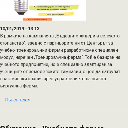
10/01/2019 - 13:13
В рамките на кампанията „Бъдещите лидери в селското
стопанство“, заедно с партньорите ни от Центърът за
учебно-тренировъчни фирми разработихме специален
модул, наречен „Тренировъчна ферма“. Той е базиран на
учебното предприятие, но е специално адаптиран за
учениците от земеделските гимназии, с цел да натрупат
практически знания чрез управлението на своята
виртуална ферма.
Пълен текст
на
Иновативна
извънкласна
форма