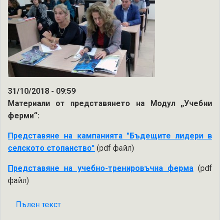
31/10/2018 - 09:59
Материали от представянето на Модул „Учебни
ферми“:
Представяне на кампанията "Бъдещите лидери в
селското стопанство"
(pdf файл)
Представяне на учебно-тренировъчна ферма
(pdf
файл)
Пълен текст
на
Материали