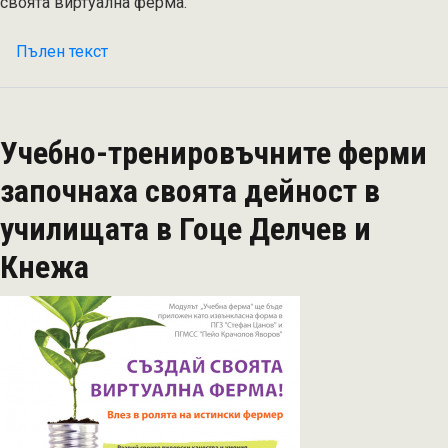
своята виртуална ферма.
Пълен текст
на
АгроЛидер
-
учебната
Учебно-тренировъчните ферми
ферма
на
започнаха своята дейност в
учениците
училищата в Гоце Делчев и
от
ПГМСС
Кнежа
"Пейо
Крачолов
Яворов
"
град
Гоце
Делчев