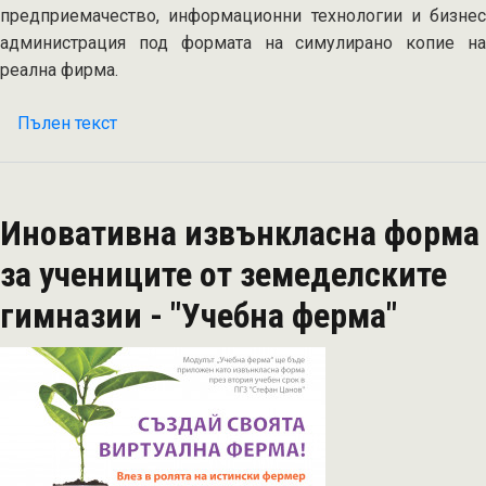
предприемачество, информационни технологии и бизнес
администрация под формата на симулирано копие на
реална фирма.
Пълен текст
на
Стартира
Учебно-
тренировъчната
Иновативна извънкласна форма
фирма
В
за учениците от земеделските
ПГЗ
гимназии - "Учебна ферма"
"СТЕФАН
ЦАНОВ",
Кнежа