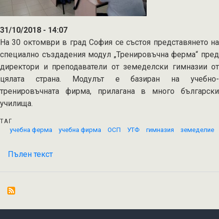
31/10/2018 - 14:07
На 30 октомври в град София се състоя представянето на
специално създадения модул „Тренировъчна ферма“ пред
директори и преподаватели от земеделски гимназии от
цялата страна. Модулът е базиран на учебно-
тренировъчната фирма, прилагана в много български
училища.
ТАГ
учебна ферма
учебна фирма
ОСП
УТФ
гимназия
земеделие
Пълен текст
на
Представяне
на
„Тренировъчна
ферма“