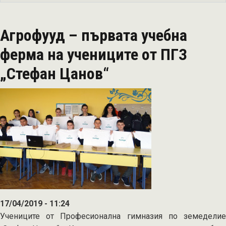
от
представянето
Агрофууд – първата учебна
на
Модул
ферма на учениците от ПГЗ
„Учебни
„Стефан Цанов“
ферми“
17/04/2019 - 11:24
Учениците от Професионална гимназия по земеделие