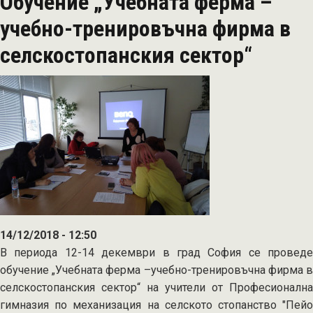
Обучение „Учебната ферма –
за
учениците
учебно-тренировъчна фирма в
от
селскостопанския сектор“
земеделските
гимназии
-
"Учебна
ферма"
14/12/2018 - 12:50
В периода 12-14 декември в град София се проведе
обучение „Учебната ферма –учебно-тренировъчна фирма в
селскостопанския сектор“ на учители от Професионална
гимназия по механизация на селското стопанство "Пейо