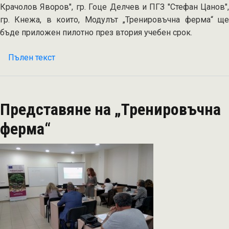
Крачолов Яворов", гр. Гоце Делчев и ПГЗ "Стефан Цанов",
гр. Кнежа, в които, Модулът „Тренировъчна ферма“ ще
бъде приложен пилотно през втория учебен срок.
Пълен текст
на
Обучение
„Учебната
ферма
Представяне на „Тренировъчна
–
учебно-
ферма“
тренировъчна
фирма
в
селскостопанския
сектор“