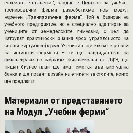
селското стопанство“, заедно с Центъра за учебно-
тренировъчни фирми разработихме нов модул,
наречен
„Тренировъчна ферма“
. Той е базиран на
учебното предприятие, но е специално адаптиран за
учениците от земеделските гимназии, с цел да
натрупат практически знания чрез управлението на
своята виртуална ферма. Учениците ще влязат в ролята
на истински фермери – те ще кандидатстват за
финансиране по мерките, финансирани от ДФЗ, ще
пишат бизнес план, ще имат сметки във виртуална
банка и ще правят дизайн на етикети за стоките, които
ще предлагат.
Материали от представянето
на Модул „Учебни ферми“