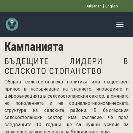
Премини
Bulgarian
English
към
основното
съдържание
Кампанията
БЪДЕЩИТЕ ЛИДЕРИ В
СЕЛСКОТО СТОПАНСТВО
Общата селскостопанска политика има съществен
принос в насърчаване на знанието, иновациите и
цифровизацията в селскостопанския сектор, в смяната
на поколенията и на социално-икономическата
структура на селските райони. В българския
селскостопански сектор има съгласие, че през
следващите 10 години ще са нужни усилия за
запазване на жизнеността на българските села.