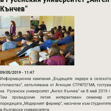
Икономически
Кънчев“
университет,
гр.
Варна
09/05/2019 - 11:47
Информационна кампания „Бъдещите лидери в селското
стопанство“, изпълнявана от Агенция СТРАТЕГМА, гостува
на Русенски университет „Ангел Кънчев“ на 8 май 2019 г.
Там проведохме петия интерактивен семинар от
поредицата „Модерният фермер“, насочени към студентите
в български университети.