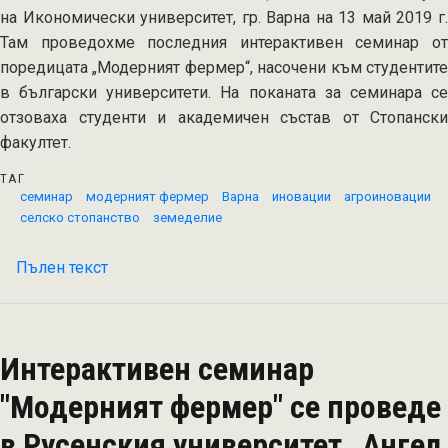
на Икономически университет, гр. Варна на 13 май 2019 г.
Там проведохме последния интерактивен семинар от
поредицата „Модерният фермер“, насочени към студентите
в български университети. На поканата за семинара се
отзоваха студенти и академичен състав от Стопански
факултет.
ТАГ
семинар
модерният фермер
Варна
иновации
агроиновации
селско стопанство
земеделие
Пълен текст
на
Интерактивен
семинар
"Модерният
Интерактивен семинар
фермер"
се
"Модерният фермер" се проведе
проведе
в Русенския университет „Ангел
в