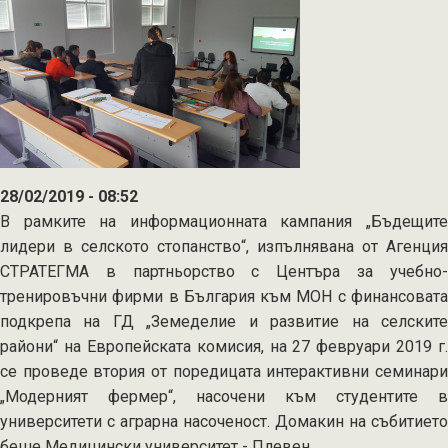
и
Методий"
28/02/2019 - 08:52
В рамките на информационната кампания „Бъдещите
лидери в селското стопанство“, изпълнявана от Агенция
СТРАТЕГМА в партньорство с Центърa за учебно-
тренировъчни фирми в България към МОН с финансовата
подкрепа на ГД „Земеделие и развитие на селските
райони“ на Европейската комисия, на 27 февруари 2019 г.
се проведе втория от поредицата интерактивни семинари
„Модерният фермер“, насочени към студентите в
университети с аграрна насоченост. Домакин на събитието
беше Медицински университет - Плевен.