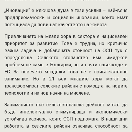
„Иновации“ е ключова дума в тези усилия – най-вече
предприемачески и социални иновации, които имат
потенциала да повишат качеството на живота.
Привличането на млади хора в сектора е национален
приоритет за развитие. Това е трудна, но критично
важна задача и добавената стойност на ОСП тук е
определяща. Селското стопанство има имиджов
проблем не само в България, но и почти навсякъде в
ЕС. За повечето младежи това не е привлекателно
занимание. Но в 21 век младите хора могат да
трансформират селските райони с помощта на новите
технологии и на нов начин на мислене.
Заниманието със селскостопанска дейност може да
бъде интелектуално стимулираща и икономически
устойчива кариера, която ОСП подпомага. В наши дни
работата в селските райони означава способност за