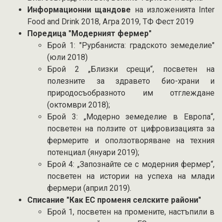
Информационни щандове
на изложенията Inter
Food and Drink 2018, Агра 2019, ТФ Фест 2019
Поредица "Модерният фермер"
Брой 1: "Рурбаниста: градското земеделие"
(юли 2018)
Брой 2 „Близки срещи“, посветен на
полезните за здравето био-храни и
природосъобразното им отглеждане
(октомври 2018);
Брой 3: „Модерно земеделие в Европа“,
посветен на ползите от цифровизацията за
фермерите и оползотворяване на техния
потенциал (януари 2019);
Брой 4: „Запознайте се с модерния фермер“,
посветен на истории на успеха на млади
фермери (април 2019).
Списание "Как ЕС променя селските райони"
Брой 1, посветен на промените, настъпили в