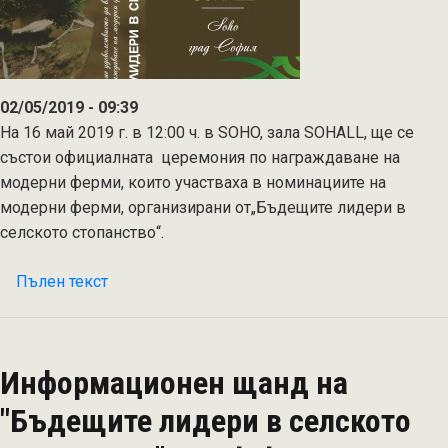
02/05/2019 - 09:39
На 16 май 2019 г. в 12:00 ч. в SOHO, зала SOHALL, ще се
състои официалната церемония по награждаване на
модерни ферми, които участваха в номинациите на
модерни ферми, организирани от„Бъдещите лидери в
селското стопанство“.
Пълен текст
на
Официална
церемония
по
Информационен щанд на
награждаване
на
"Бъдещите лидери в селското
модерни