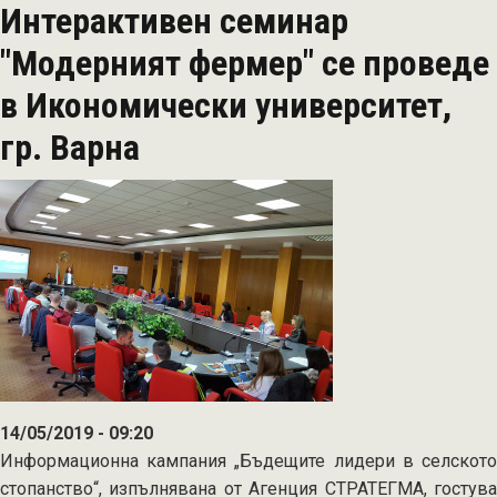
Интерактивен семинар
награждаване
на
"Модерният фермер" се проведе
номинираните
в Икономически университет,
модерни
български
гр. Варна
ферми
14/05/2019 - 09:20
Информационна кампания „Бъдещите лидери в селското
стопанство“, изпълнявана от Агенция СТРАТЕГМА, гостува