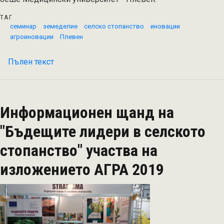
ТАГ
семинар
земеделие
селско стопанство
иновации
агроиновации
Плевен
Пълен текст
на
Семинар
"Модерният
фермер",
Информационен щанд на
Медицински
университет-
"Бъдещите лидери в селското
Плевен
стопанство" участва на
изложението АГРА 2019