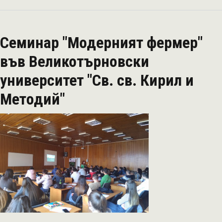
Интерактивен
семинар
"Модерният
Семинар "Модерният фермер"
фермер",
Югозападен
във Великотърновски
университет
университет "Св. св. Кирил и
"Неофит
Рилски"
Методий"
Благоевград