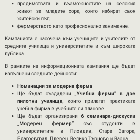
предимствата и възможностите на селския
живот за младите хора, които избират своя
житейски път;
фермерството като професионално занимание.
Кампанията е насочена към учениците и учителите от
средните училища и университетите и към широката
публика.
В рамките на информационната кампания ще бъдат
изпълнени следните дейности:
Номинации за модерна ферма
Ще бъдат създадени
„Учебни ферми“ в две
пилотни училища
, които прилагат практиката
учебна фирма в учебните си планове
Ще бъдат организирани
6 семинара-дискусии
„Модерен фермер“
със студенти в
университетите в Пловдив, Стара Загора,
Благоевград, Плевен, Велико Търново и Варна