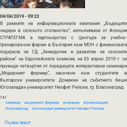
04/04/2019 - 09:23
В рамките на информационната кампания „Бъдещите
лидери в селското стопанство“, изпълнявана от Агенция
СТРАТЕГМА в партньорство с Центърa за учебно-
тренировъчни фирми в България към МОН с финансовата
подкрепа на ГД „Земеделие и развитие на селските
райони“ на Европейската комисия, на 03 април 2019 г. се
проведе четвъртия от поредицата интерактивни семинари
„Модерният фермер“, насочени към студентите в
български университети. Домакин на събитието беше
Югозападен университет Неофит Рилски, гр. Благоевград.
ТАГ
семинар
модерният фермер
иновации
агроиновации
благоевград
югозападен университет Неофит Рилски
Пълен текст
на