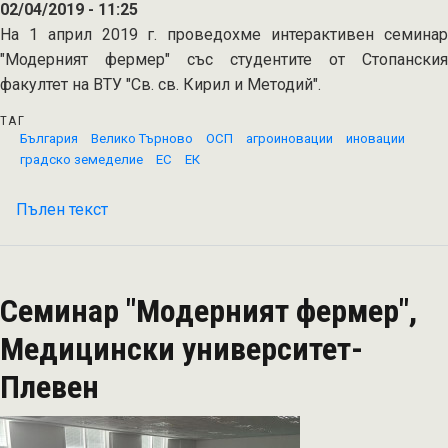
02/04/2019 - 11:25
На 1 април 2019 г. проведохме интерактивен семинар
"Модерният фермер" със студентите от Стопанския
факултет на ВТУ "Св. св. Кирил и Методий".
ТАГ
България
Велико Търново
ОСП
агроиновации
иновации
градско земеделие
ЕС
ЕК
Пълен текст
на
Семинар
"Модерният
фермер"
Семинар "Модерният фермер",
във
Великотърновски
Медицински университет-
университет
Плевен
"Св.
св.
Кирил