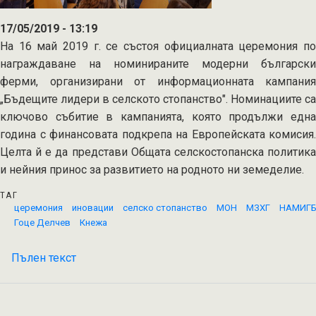
17/05/2019 - 13:19
На 16 май 2019 г. се състоя официалната церемония по
награждаване на номинираните модерни български
ферми, организирани от информационната кампания
„Бъдещите лидери в селското стопанство". Номинациите са
ключово събитие в кампанията, която продължи една
година с финансовата подкрепа на Европейската комисия.
Целта й е да представи Общата селскостопанска политика
и нейния принос за развитието на родното ни земеделие.
ТАГ
церемония
иновации
селско стопанство
МОН
МЗХГ
НАМИГ
Гоце Делчев
Кнежа
Пълен текст
на
Официална
церемония
по