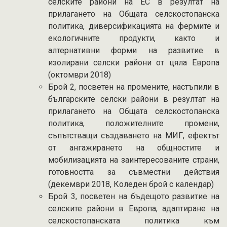
селските райони на ЕС в резултат на
прилагането на Общата селскостопанска
политика, диверсификацията на фермите и
екологичните продукти, както и
алтернативни форми на развитие в
изолирани селски райони от цяла Европа
(октомври 2018)
Брой 2, посветен на промените, настъпили в
българските селски райони в резултат на
прилагането на Общата селскостопанска
политика, положителните промени,
съпътстващи създаването на МИГ, ефектът
от ангажирането на oбщностите и
мобилизацията на заинтересованите страни,
готовността за съвместни действия
(декември 2018, Коледен брой с календар)
Брой 3, посветен на бъдещото развитие на
селските райони в Европа, адаптиране на
селскостопанската политика към