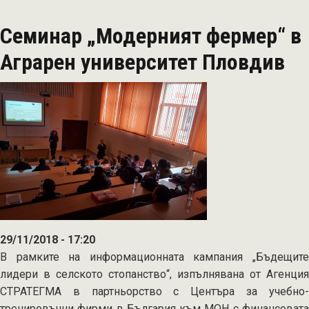
щанд
на
Семинар „Модерният фермер“ в
"Бъдещите
лидери
Аграрен университет Пловдив
в
селското
стопанство"
участва
на
изложението
АГРА
2019
29/11/2018 - 17:20
В рамките на информационната кампания „Бъдещите
лидери в селското стопанство“, изпълнявана от Агенция
СТРАТЕГМА в партньорство с Центърa за учебно-
тренировъчни фирми в България към МОН с финансовата