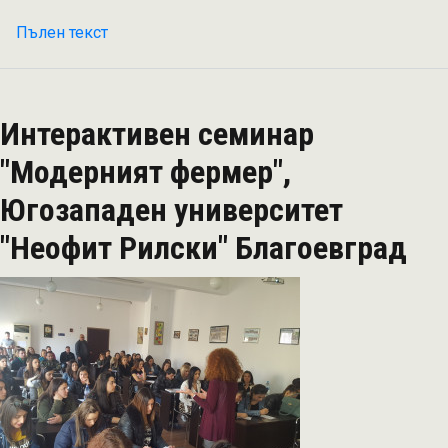
Пълен текст
на
Информационен
щанд
на
Интерактивен семинар
"Бъдещите
лидери
"Модерният фермер",
в
Югозападен университет
селското
стопанство"
"Неофит Рилски" Благоевград
на
ТФ
ФЕСТ
Пловдив
2019