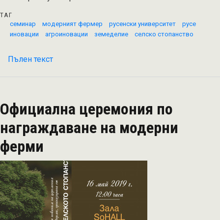
ТАГ
семинар
модерният фермер
русенски университет
русе
иновации
агроиновации
земеделие
селско стопанство
Пълен текст
на
Интерактивен
семинар
"Модерният
Официална церемония по
фермер"
се
награждаване на модерни
проведе
ферми
в
Русенския
университет
„Ангел
Кънчев“