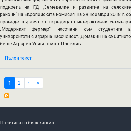
подкрепа на ГД „Земеделие и развитие на селските
райони“ на Европейската комисия, на 29 ноември 2018 г. се
проведе първият от поредицата интерактивни семинари
„Модерният фермер“, насочени към студентите в
университети с аграрна насоченост. Домакин на събитието
беше Аграрен Университет Пловдив.
Пълен текст
на
Семинар
„Модерният
фермер“
Pagination
Current
1
Страница
2
›
››
»
Последна »
в
page
Аграрен
университет
Пловдив
FOOTER MENU
Политика за бисквитките