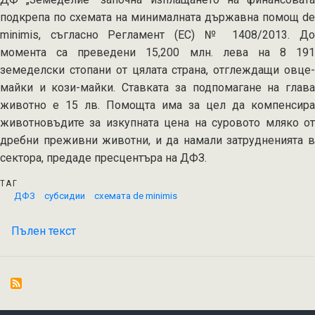
подкрепа по схемата на минималната държавна помощ de
minimis, съгласно Регламент (ЕС) № 1408/2013. До
момента са преведени 15,200 млн. лева на 8 191
земеделски стопани от цялата страна, отглеждащи овце-
майки и кози-майки. Ставката за подпомагане на глава
животно е 15 лв. Помощта има за цел да компенсира
животновъдите за изкупната цена на суровото мляко от
дребни преживни животни, и да намали затрудненията в
сектора, предаде пресцентъра на ДФЗ.
ТАГ
ДФЗ
субсидии
схемата de minimis
Пълен текст
на
Започна
изплащането
на
субсидиите