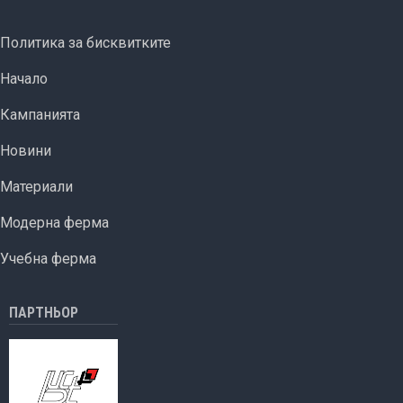
на
овцевъди
FOOTER MENU
Политика за бисквитките
и
ОСНОВНА НАВИГАЦИЯ
козевъди
Начало
Кампанията
Новини
Материали
Модерна ферма
Учебна ферма
ПАРТНЬОР