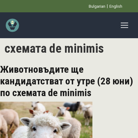
Премини
Bulgarian
English
към
основното
съдържание
схемата de minimis
Животновъдите ще
кандидатстват от утре (28 юни)
по схемата de minimis