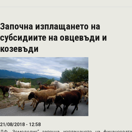
Животновъдите
ще
кандидатстват
Започна изплащането на
от
утре
субсидиите на овцевъди и
(28
козевъди
юни)
по
схемата
de
minimis
21/08/2018 - 12:58
ДФ „Земеделие“ започна изплащането на финансовата