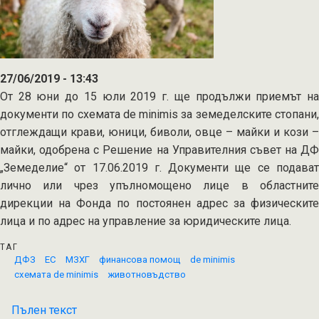
27/06/2019 - 13:43
От 28 юни до 15 юли 2019 г. ще продължи приемът на
документи по схемата de minimis за земеделските стопани,
отглеждащи крави, юници, биволи, овце – майки и кози –
майки, одобрена с Решение на Управителния съвет на ДФ
„Земеделие“ от 17.06.2019 г. Документи ще се подават
лично или чрез упълномощено лице в областните
дирекции на Фонда по постоянен адрес за физическите
лица и по адрес на управление за юридическите лица.
ТАГ
ДФЗ
ЕС
МЗХГ
финансова помощ
de minimis
схемата de minimis
животновъдство
Пълен текст
на