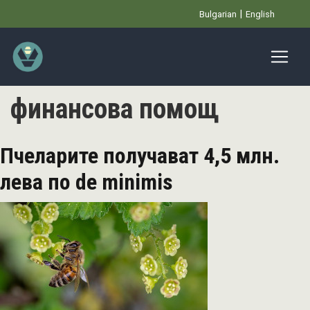
Премини
Bulgarian
English
към
основното
съдържание
финансова помощ
Пчеларите получават 4,5 млн.
лева по de minimis