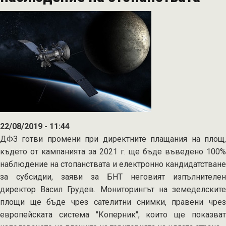
по
de
minimis
22/08/2019 - 11:44
ДФЗ готви промени при директните плащания на площ,
където от кампанията за 2021 г. ще бъде въведено 100%
наблюдение на стопанствата и електронно кандидатстване
за субсидии, заяви за БНТ неговият изпълнителен
директор Васил Грудев. Мониторингът на земеделските
площи ще бъде чрез сателитни снимки, правени чрез
европейската система "Коперник", които ще показват