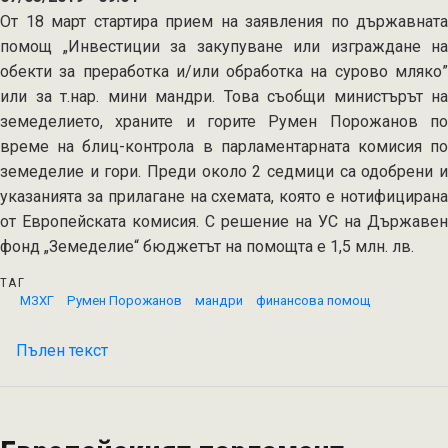
От 18 март стартира прием на заявления по държавната
помощ „Инвестиции за закупуване или изграждане на
обекти за преработка и/или обработка на сурово мляко”
или за т.нар. мини мандри. Това съобщи министърът на
земеделието, храните и горите Румен Порожанов по
време на блиц-контрола в парламентарната комисия по
земеделие и гори. Преди около 2 седмици са одобрени и
указанията за прилагане на схемата, която е нотифицирана
от Европейската комисия. С решение на УС на Държавен
фонд „Земеделие“ бюджетът на помощта е 1,5 млн. лв.
ТАГ
МЗХГ
Румен Порожанов
мандри
финансова помощ
Пълен текст
на
Министър
Порожанов:
От