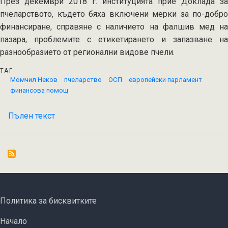
През декември 2018 г. институцията прие Доклада за
пчеларството, където бяха включени мерки за по-добро
финансиране, справяне с наличието на фалшив мед на
пазара, проблемите с етикетирането и запазване на
разнообразието от регионални видове пчели.
ТАГ
Момчил Неков
пчеларство
ОСП
европейски парламент
финансова помощ
Пълен текст
на
Европейският
парламент
предлага
обвързана
подкрепа
за
FOOTER MENU
Политика за бисквитките
производство
ОСНОВНА НАВИГАЦИЯ
на
Начало