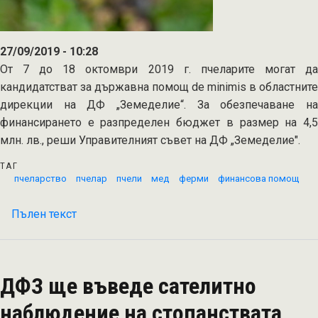
27/09/2019 - 10:28
От 7 до 18 октомври 2019 г. пчеларите могат да
кандидатстват за държавна помощ de minimis в областните
дирекции на ДФ „Земеделие“. За обезпечаване на
финансирането е разпределен бюджет в размер на 4,5
млн. лв., реши Управителният съвет на ДФ „Земеделие".
ТАГ
пчеларство
пчелар
пчели
мед
ферми
финансова помощ
Пълен текст
на
Пчеларите
получават
4,5
ДФЗ ще въведе сателитно
млн.
лева
наблюдение на стопанствата