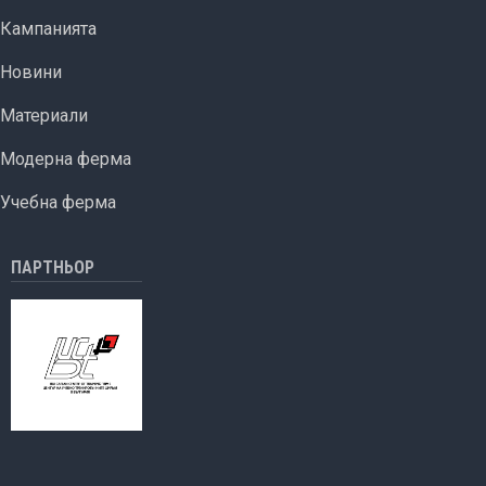
мед
Кампанията
в
новата
Новини
ОСП
Материали
Модерна ферма
Учебна ферма
ПАРТНЬОР