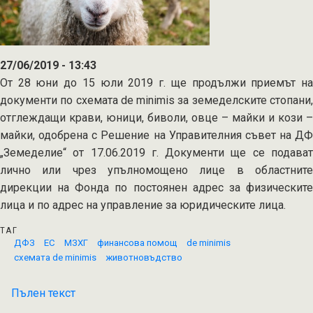
27/06/2019 - 13:43
От 28 юни до 15 юли 2019 г. ще продължи приемът на
документи по схемата de minimis за земеделските стопани,
отглеждащи крави, юници, биволи, овце – майки и кози –
майки, одобрена с Решение на Управителния съвет на ДФ
„Земеделие“ от 17.06.2019 г. Документи ще се подават
лично или чрез упълномощено лице в областните
дирекции на Фонда по постоянен адрес за физическите
лица и по адрес на управление за юридическите лица.
ТАГ
ДФЗ
ЕС
МЗХГ
финансова помощ
de minimis
схемата de minimis
животновъдство
Пълен текст
на
Животновъдите