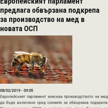
Европейският парламент
18
март
предлага обвързана подкрепа
стартира
за производство на мед в
прием
на
новата ОСП
заявления
по
държавната
помощ
за
мини
мандрите
08/02/2019 - 09:05
Европейският парламент изисква производството на мед
да бъде включено сред схемите за обвързана подкрепа.