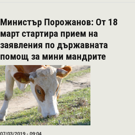
ще
кандидатстват
Министър Порожанов: От 18
от
утре
март стартира прием на
(28
заявления по държавната
юни)
по
помощ за мини мандрите
схемата
de
minimis
07/03/2019 - 09:04