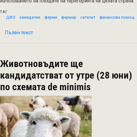
използването на площите на територията на цялата страна.
ТАГ
ДФЗ
земеделие
ферми
фермер
сателит
финансова помощ
Пълен текст
на
ДФЗ
ще
въведе
Животновъдите ще
сателитно
наблюдение
кандидатстват от утре (28 юни)
на
по схемата de minimis
стопанствата