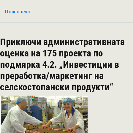
Пълен текст
на
Приключи
оценката
на
Приключи административната
1146
проекта
оценка на 175 проекта по
по
подмярка 4.2. „Инвестиции в
подмярка
6.1
преработка/маркетинг на
от
селскостопански продукти“
ПРСР
"Стартова
помощ
за
млади
земеделски
стопани“