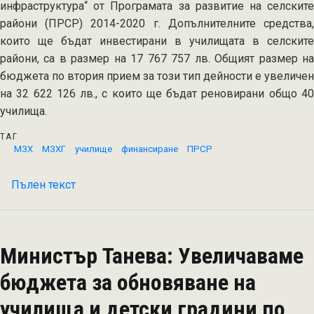
инфраструктура“ от Програмата за развитие на селските
райони (ПРСР) 2014-2020 г. Допълнителните средства,
които ще бъдат инвестирани в училищата в селските
райони, са в размер на 17 767 757 лв. Общият размер на
бюджета по втория прием за този тип дейности е увеличен
на 32 622 126 лв., с които ще бъдат реновирани общо 40
училища.
ТАГ
МЗХ
МЗХГ
училище
финансиране
ПРСР
Пълен текст
на
Над
17
000
Министър Танева: Увеличаваме
ученици
ще
бюджета за обновяване на
се
училища и детски градини по
обучават