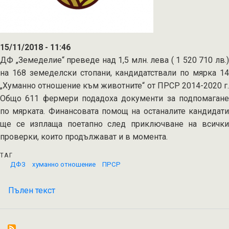
15/11/2018 - 11:46
ДФ „Земеделие“ преведе над 1,5 млн. лева ( 1 520 710 лв.)
на 168 земеделски стопани, кандидатствали по мярка 14
„Хуманно отношение към животните“ от ПРСР 2014-2020 г.
Общо 611 фермери подадоха документи за подпомагане
по мярката. Финансовата помощ на останалите кандидати
ще се изплаща поетапно след приключване на всички
проверки, които продължават и в момента.
ТАГ
ДФЗ
хуманно отношение
ПРСР
Пълен текст
на
ДФ
„Земеделие“
направи