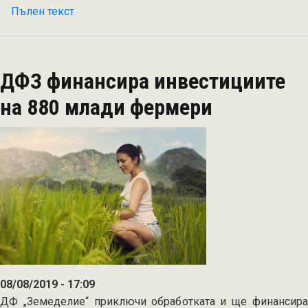
Пълен текст
на
Модернизират
153
предприятия
ДФЗ финансира инвестициите
по
подмярка
на 880 млади фермери
4.2.
от
ПРСР
2014-
2020
08/08/2019 - 17:09
ДФ „Земеделие“ приключи обработката и ще финансира