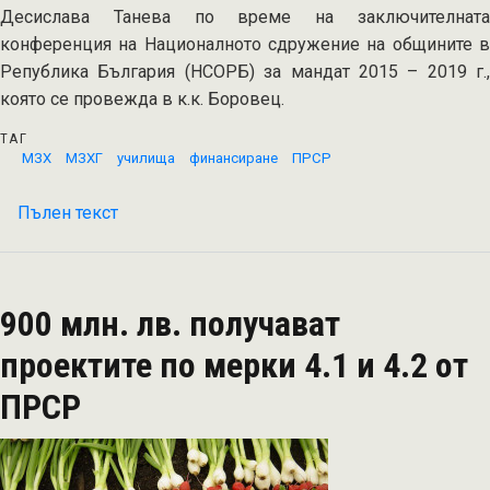
Десислава Танева по време на заключителната
конференция на Националното сдружение на общините в
Република България (НСОРБ) за мандат 2015 – 2019 г.,
която се провежда в к.к. Боровец.
ТАГ
МЗХ
МЗХГ
училища
финансиране
ПРСР
Пълен текст
на
Министър
Танева:
Увеличаваме
900 млн. лв. получават
бюджета
за
проектите по мерки 4.1 и 4.2 от
обновяване
ПРСР
на
училища
и
детски