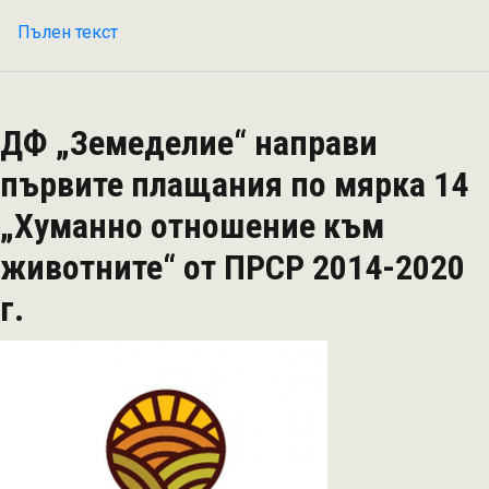
Пълен текст
на
Приключи
административната
оценка
ДФ „Земеделие“ направи
на
175
първите плащания по мярка 14
проекта
„Хуманно отношение към
по
подмярка
животните“ от ПРСР 2014-2020
4.2.
г.
„Инвестиции
в
преработка/
маркетинг
на
селскостопански
продукти“