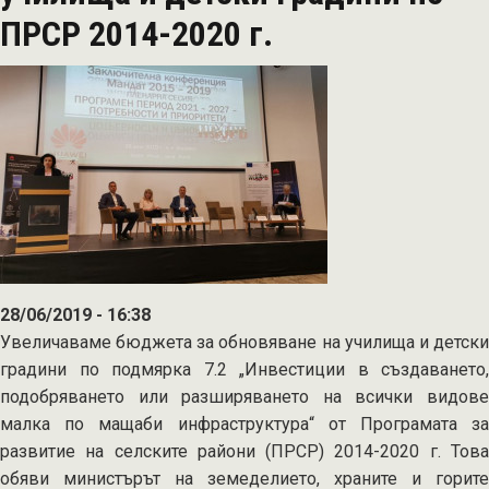
в
ПРСР 2014-2020 г.
реновирани
сгради
по
ПРСР
2014-
2020
г.
28/06/2019 - 16:38
Увеличаваме бюджета за обновяване на училища и детски
градини по подмярка 7.2 „Инвестиции в създаването,
подобряването или разширяването на всички видове
малка по мащаби инфраструктура“ от Програмата за
развитие на селските райони (ПРСР) 2014-2020 г. Това
обяви министърът на земеделието, храните и горите