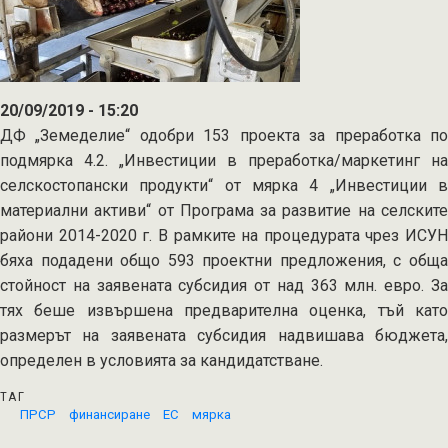
20/09/2019 - 15:20
ДФ „Земеделие“ одобри 153 проекта за преработка по
подмярка 4.2. „Инвестиции в преработка/маркетинг на
селскостопански продукти“ от мярка 4 „Инвестиции в
материални активи“ от Програма за развитие на селските
райони 2014-2020 г. В рамките на процедурата чрез ИСУН
бяха подадени общо 593 проектни предложения, с обща
стойност на заявената субсидия от над 363 млн. евро. За
тях беше извършена предварителна оценка, тъй като
размерът на заявената субсидия надвишава бюджета,
определен в условията за кандидатстване.
ТАГ
ПРСР
финансиране
ЕС
мярка