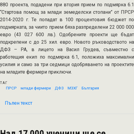
880 проекта, подадени при втория прием по подмярка 6.1
“Стартова помощ за млади земеделски стопани” от ПРСР
2014-2020 г. Те попадат в 100 процентовия бюджет по
подмярката, за чиито прием бяха разпределени 22 000 000
евро (43 027 600 лв.). Одобрените проекти ще бъдат
подкрепени с до 25 хил. евро. Новото ръководството на
ДФЗ – РА, в лицето на Васил Грудев, съвместно с
работещия екип по подмярка 6.1, положиха максимални
усилия и само за три седмици одобряването на проектите
на младите фермери приключи.
ТАГ
ПРСР
млади фермери
ДФЗ
МЗХГ
България
Пълен текст
на
ДФЗ
финансира
инвестициите
Над 17 000 ученици ще се
на