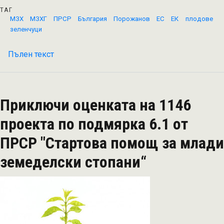
ТАГ
МЗХ
МЗХГ
ПРСР
България
Порожанов
ЕС
ЕК
плодове
зеленчуци
Пълен текст
на
900
млн.
лв.
Приключи оценката на 1146
получават
проектите
проекта по подмярка 6.1 от
по
ПРСР "Стартова помощ за млади
мерки
4.1
земеделски стопани“
и
4.2
от
ПРСР