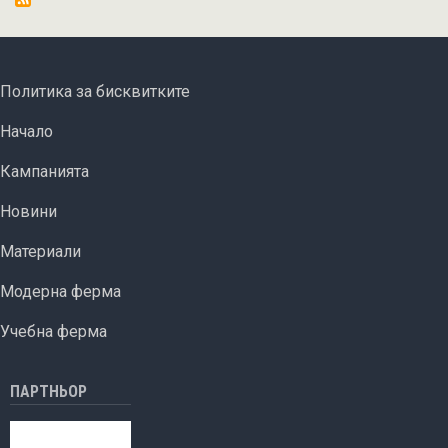
първите
плащания
по
FOOTER MENU
Политика за бисквитките
мярка
ОСНОВНА НАВИГАЦИЯ
14
Начало
„Хуманно
Кампанията
отношение
към
Новини
животните“
от
Материали
ПРСР
Модерна ферма
2014-
2020
Учебна ферма
г.
ПАРТНЬОР