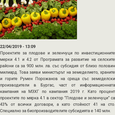
градини
по
ПРСР
2014-
2020
г.
22/04/2019 - 13:09
Проектите за плодове и зеленчуци по инвестиционните
мерки 4.1 и 4.2 от Програмата за развитие на селските
райони са за 900 млн. лв. със субсидия от близо половин
милиард. Това заяви министърът на земеделието, храните
и горите Румен Порожанов на среща със земеделски
производители в Бургас, част от информационната
кампания на МЗХГ по кампания 2019 г. Като процент
проектите по мярка 4.1 в сектор “Плодове и зеленчуци” са
43% от всички договори, а като стойност 41 на сто.
Специално за биопроизводителите субсидията е 140 млн.